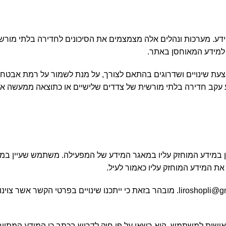
. מערכות ונהלים אלה מצמצמים את הסיכונים לחדירה בלתי מורשית
ת למידע המאוחסן באתר.
 שינויים ושדרוגים בהתאם לצורך, על מנת לשמור על רמת אבטחת
עקב חדירה בלתי מורשית של צדדים שלישיים או כתוצאה ממעשה א
תשמ"א-1981, לכל אדם הזכות לעיין במידע המוחזק עליו במאגר המידע של המפעילה. משתמ
את המידע המוחזק עליו כאמור לעיל.
פנייה כזו יש להפנות למפעילה בדוא"ל שכתובתו היא liroshopli@gmail.com. מובהר בזאת כ
שית למשתמש, הוא רשאי על פי חוק לדרוש בכתב כי המידע המתייח