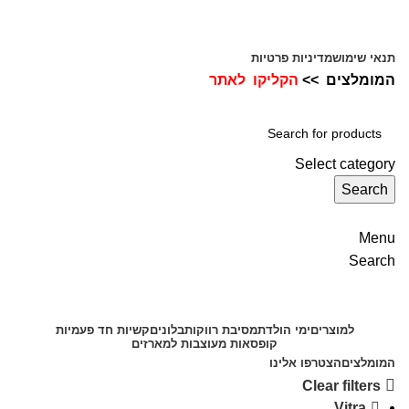
ADD ANYTHING HERE OR JUST REMOVE IT…
תנאי שימוש
מדיניות פרטיות
המומלצים >>
הקליקו לאתר
הצטרפו אלינו
Select category
Search
Menu
Search
Browse Categories
למוצרים
ימי הולדת
מסיבת רווקות
בלונים
קשיות חד פעמיות
קופסאות מעוצבות למארזים
המומלצים
הצטרפו אלינו
Clear filters
Vitra