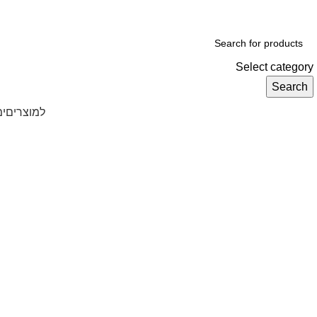
ADD ANYTHING HERE OR JUST REMOVE IT…
Select category
Search
Browse Categories
למוצרים
ימ
Click to enlarge