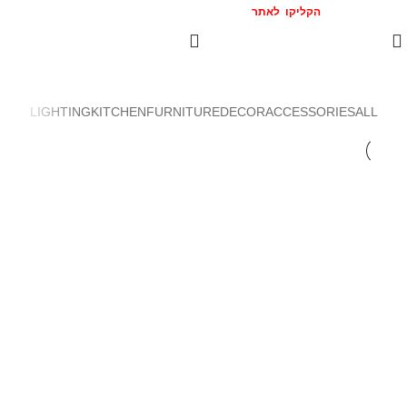
הצטרפו אלינו
המומלצים >>
הקליקו לאתר
LIGHTING
KITCHEN
FURNITURE
DECOR
ACCESSORIES
ALL
KITCHEN
SUSPENDISSE QUAM AT VESTIBULUM
FURNITURE
NETUS EU MOLLIS HAC DIGNIS
DECOR
ET VESTIBULUM QUIS A SUSPENDISSE